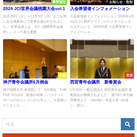
事業報告
お知らせ・告知
2024 JCI世界会議桃園大会vol.1
入会希望者インフォメーション
10月29日（火）〜11月3日（日）まで台湾
入会希望者インフォメーション 2026年4月
にある桃園市にて世界会議が行われまし
11日(土) 神戸メリケンパークオリエンタ
た。 世界会議とは、JCI（国際青年会議
ルホテルにて、2026年度 入会希望者イン
所）にとって最も重要...
フォメーショ...
例会
交流
神戸青年会議所6月例会
西宮青年会議所 新春賀会
神戸国際大学 体育館にて、6月例会「THE
1月26日 一般社団法人 西宮青年会議所 新
FIVE ROLES：最強の布陣 ～バスケット
春賀会が開催されました。 第76代 林大輔
ボールのポジションから学ぶ～」を開催い
理事長より 「Identity～本質を見つめ直
たしました。...
し、真の...