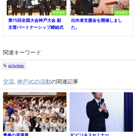
事業報告
事業報告
第75回全国大会神戸大会 副
出向者支援会を開催しまし
主管パートナーシップ締結式
た。
関連キーワード
activities
交流
,
神戸JCの活動
の関連記事
青春の居酒屋
JCビジネスセミナー