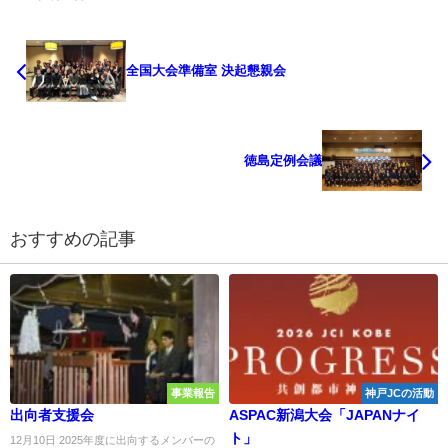
全国大会準備室 決起懇親会
徳島定例会議
おすすめの記事
事業報告
神戸JCの活動
出向者支援会
ASPAC新潟大会「JAPANナイ
ト」
12月10日 2025年度に出向するメンバーの