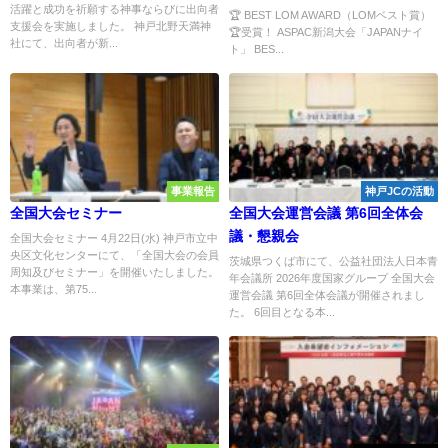
活躍と成功を祈願する神事ならびに出向者
🏆 BEST LOM AWARD（LOMベスト賞）
支援会を実施しました。 神戸北野天満神
🏆受賞！ ASPAC新潟大会「JAPANナイ
社にて、出向者が新...
ト」 BES...
事業報告
神戸JCの活動
全国大会セミナー
全国大会運営会議 第6回全体会
議・懇親会
全国大会セミナー 4月22日(水) 神戸市立中
央区文化センターにて、「全国大会の会員
茨城県つくば市にて、公益社団法人日本青
周知及びセミナー」を開催いたしました。
年会議所 2026年度国家グループ 全国大会
本事業は、第75...
運営会議 第6回全体会議が開催されまし
た。 6回目となる本...