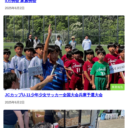
5月例会 家族例会
2025年6月2日
事業報告
JCカップU-11少年少女サッカー全国大会兵庫予選大会
2025年6月2日