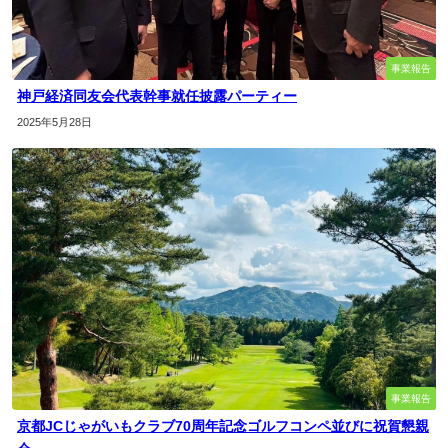
事業報告
神戸経済同友会代表幹事就任披露パーティー
2025年5月28日
事業報告
京都JCじゃがいもクラブ70周年記念ゴルフコンペ並びに祝賀懇親