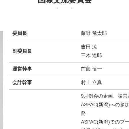
委員長
藤野 竜太郎
吉田 涼
副委員長
三木 達郎
運営幹事
前薗 慎一
会計幹事
村上 立真
9月例会の企画、設営
ASPAC(新潟)への
務
ASPAC(新潟)での