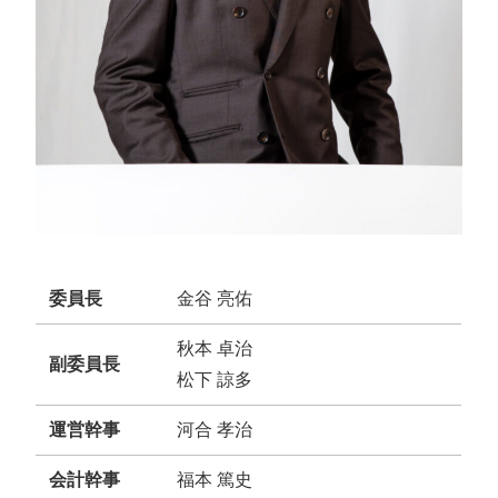
委員長
金谷 亮佑
秋本 卓治
副委員長
松下 諒多
運営幹事
河合 孝治
会計幹事
福本 篤史